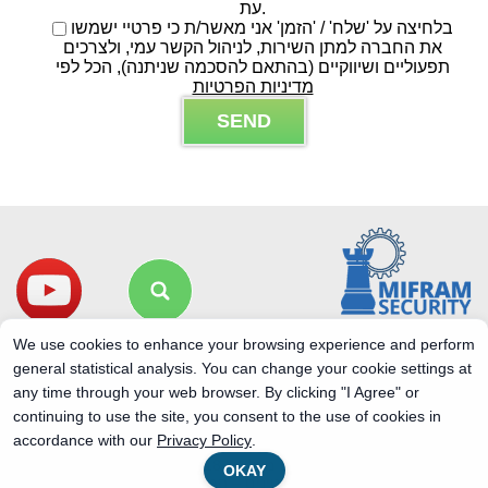
עת.
בלחיצה על 'שלח' / 'הזמן' אני מאשר/ת כי פרטיי ישמשו
את החברה למתן השירות, לניהול הקשר עמי, ולצרכים
תפעוליים ושיווקיים (בהתאם להסכמה שניתנה), הכל לפי
מדיניות הפרטיות
B
i
t
t
e
l
a
s
s
e
We use cookies to enhance your browsing experience and perform
d
general statistical analysis. You can change your cookie settings at
i
any time through your web browser. By clicking "I Agree" or
e
s
continuing to use the site, you consent to the use of cookies in
השימוש באתר מהווה את הסכמתך למדיניות הפרטיות ולשימוש במידע
e
accordance with our
Privacy Policy
.
כמפורט בה. אם אינך מסכים/ה – אנא הימנע/י משימוש באתר
s
השירות באתר מיועד לבגירים מעל גיל 18 בלבד. אם נודע לנו כי נמסרו
OKAY
F
פרטים מקטינים – המידע יימחק