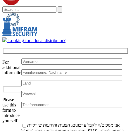
Feld
leer.
Looking for a local distributor?
For
additional
information:
Bitte
lasse
dieses
Please
Feld
use this
leer.
form to
introduce
yourself
אני מסכים/ה לקבל עדכונים, הצעות והודעות שיווקיות
מהחברה באמצעי דיוור שונים (דוא"ל, SMS, ו ווצאפ לרבות