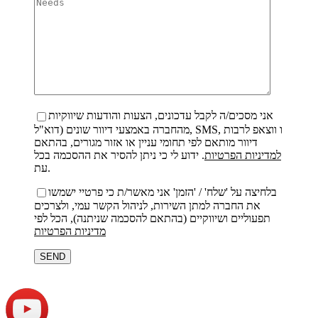
אני מסכים/ה לקבל עדכונים, הצעות והודעות שיווקיות
מהחברה באמצעי דיוור שונים (דוא"ל, SMS, ו ווצאפ לרבות
דיוור מותאם לפי תחומי עניין או אזור מגורים, בהתאם
למדיניות הפרטיות
. ידוע לי כי ניתן להסיר את ההסכמה בכל
עת.
בלחיצה על 'שלח' / 'הזמן' אני מאשר/ת כי פרטיי ישמשו
את החברה למתן השירות, לניהול הקשר עמי, ולצרכים
תפעוליים ושיווקיים (בהתאם להסכמה שניתנה), הכל לפי
מדיניות הפרטיות
Bitte
lasse
dieses