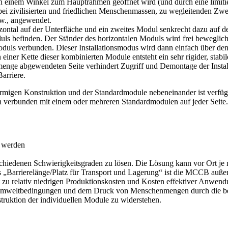
in einem Winkel zum Hauptrahmen geöffnet wird (und durch eine limiti
ei zivilisierten und friedlichen Menschenmassen, zu wegleitenden Zwe
w., angewendet.
ntal auf der Unterfläche und ein zweites Modul senkrecht dazu auf dem
duls befinden. Der Ständer des horizontalen Moduls wird frei bewegl
ls verbunden. Dieser Installationsmodus wird dann einfach über den V
 einer Kette dieser kombinierten Module entsteht ein sehr rigider, sta
enge abgewendeten Seite verhindert Zugriff und Demontage der Insta
arriere.
rmigen Konstruktion und der Standardmodule nebeneinander ist verfüg
on verbunden mit einem oder mehreren Standardmodulen auf jeder Seite.
t werden
schiedenen Schwierigkeitsgraden zu lösen. Die Lösung kann vor Ort j
rs „Barrierelänge/Platz für Transport und Lagerung“ ist die MCCB außer
t zu relativ niedrigen Produktionskosten und Kosten effektiver Anwend
n Umweltbedingungen und dem Druck von Menschenmengen durch die be
truktion der individuellen Module zu widerstehen.