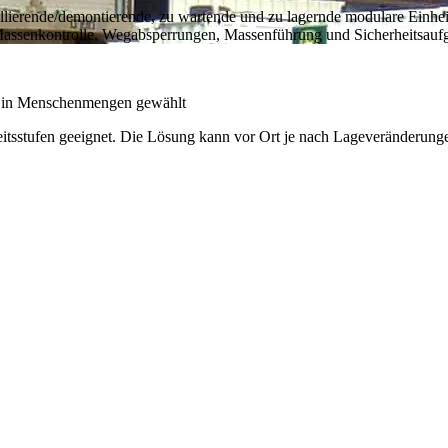
allierende/demontierende, zu wartende und zu lagernde modulare Einh
e Massenkontrolle, Wegabsperrungen, Massenführung und Sicherheitsauf
me in Menschenmengen gewählt
itsstufen geeignet. Die Lösung kann vor Ort je nach Lageveränderung