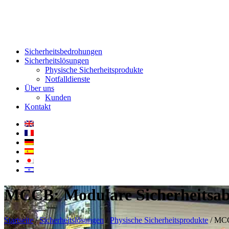
Sicherheitsbedrohungen
Sicherheitslösungen
Physische Sicherheitsprodukte
Notfalldienste
Über uns
Kunden
Kontakt
MCCB: Modulare Sicherheitsab
Startseite
/
Sicherheitslösungen
/
Physische Sicherheitsprodukte
/
MCCB