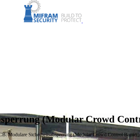
sperrung (Modular Crowd Contr
: Modulare Sicherheitsabsperrung (Modular Crowd Control Barrier)