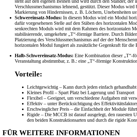
steht auf den eigenen Beinen und wird durch den Ständer, der 
Verschlussmechanismus lehnend, gestützt. Dieser Modus wird b
Markierung von Hindernissen, z. B. Löchern, Unebenheiten us
Schwereinsatz-Modus:
In diesem Modus wird ein Modul horizo
dafür vorgesehenen Stelle auf den Stäben des horizontalen Mo
senkrechten Moduls wird mit dem Rahmen des horizontalen Modu
stabilisierende, umgekehrte „T“-förmige Barriere. Durch Bilden
Platzierung des Verschlussmechanismus auf der der Menschenm
horizontalen Modul fungiert als zusätzliche Gegenkraft für die B
Halb-Schwereinsatz-Modus:
Eine Kombination dieser „T“-fö
Veranstaltung abstimmbar, z. B.: eine „T“-förmige Konstrukti
Vorteile:
Leichtgewichtig – Kann durch jeden einfach gehandhab
Kleines Profil – Spart Platz bei Lagerung und Transport
Flexibel – Geeignet, um verschiedene Aufgaben mit ver
Effektiv – unter Berücksichtigung des Effektivitätsfakto
Erschwinglicher Preis – die Einfachheit der Module führ
Rigide – Die MCCB ist darauf ausgelegt, den raueste
den beiden Konstruktionsarten und durch die rigide Kons
FÜR WEITERE INFORMATIONEN