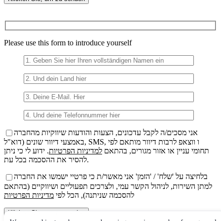
Bitte
lasse
dieses
Please use this form to introduce yourself
Feld
leer.
אני מסכים/ה לקבל עדכונים, הצעות והודעות שיווקיות מהחברה
באמצעי דיוור שונים (דוא"ל, SMS, ו ווצאפ לרבות דיוור מותאם לפי
תחומי עניין או אזור מגורים, בהתאם
למדיניות הפרטיות
. ידוע לי כי ניתן
להסיר את ההסכמה בכל עת.
בלחיצה על 'שלח' / 'הזמן' אני מאשר/ת כי פרטיי ישמשו את החברה
למתן השירות, לניהול הקשר עמי, ולצרכים תפעוליים ושיווקיים (בהתאם
להסכמה שניתנה), הכל לפי
מדיניות הפרטיות