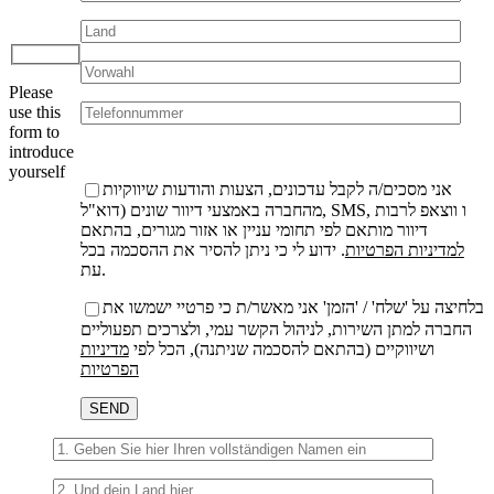
Bitte
lasse
dieses
Please
Feld
use this
leer.
form to
introduce
yourself
אני מסכים/ה לקבל עדכונים, הצעות והודעות שיווקיות
מהחברה באמצעי דיוור שונים (דוא"ל, SMS, ו ווצאפ לרבות
דיוור מותאם לפי תחומי עניין או אזור מגורים, בהתאם
למדיניות הפרטיות
. ידוע לי כי ניתן להסיר את ההסכמה בכל
עת.
בלחיצה על 'שלח' / 'הזמן' אני מאשר/ת כי פרטיי ישמשו את
החברה למתן השירות, לניהול הקשר עמי, ולצרכים תפעוליים
ושיווקיים (בהתאם להסכמה שניתנה), הכל לפי
מדיניות
הפרטיות