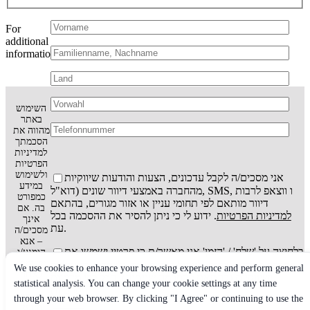
For
additional
information:
Bitte
lasse
dieses
השימוש
Feld
באתר
leer.
מהווה את
הסכמתך
למדיניות
הפרטיות
ולשימוש
אני מסכים/ה לקבל עדכונים, הצעות והודעות שיווקיות
במידע
מהחברה באמצעי דיוור שונים (דוא"ל, SMS, ו ווצאפ לרבות
כמפורט
דיוור מותאם לפי תחומי עניין או אזור מגורים, בהתאם
בה. אם
למדיניות הפרטיות
. ידוע לי כי ניתן להסיר את ההסכמה בכל
אינך
עת.
מסכים/ה
– אנא
בלחיצה על 'שלח' / 'הזמן' אני מאשר/ת כי פרטיי ישמשו את
הימנע/י
משימוש
החברה למתן השירות, לניהול הקשר עמי, ולצרכים תפעוליים
We use cookies to enhance your browsing experience and perform general
באתר
ושיווקיים (בהתאם להסכמה שניתנה), הכל לפי
מדיניות
statistical analysis. You can change your cookie settings at any time
השירות
הפרטיות
באתר
through your web browser. By clicking "I Agree" or continuing to use the
מיועד