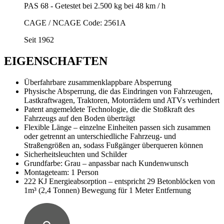
PAS 68 - Getestet bei 2.500 kg bei 48 km / h
CAGE / NCAGE Code: 2561A
Seit 1962
EIGENSCHAFTEN
Überfahrbare zusammenklappbare Absperrung
Physische Absperrung, die das Eindringen von Fahrzeugen,
Lastkraftwagen, Traktoren, Motorrädern und ATVs verhindert
Patent angemeldete Technologie, die die Stoßkraft des
Fahrzeugs auf den Boden überträgt
Flexible Länge – einzelne Einheiten passen sich zusammen
oder getrennt an unterschiedliche Fahrzeug- und
Straßengrößen an, sodass Fußgänger überqueren können
Sicherheitsleuchten und Schilder
Grundfarbe: Grau – anpassbar nach Kundenwunsch
Montageteam: 1 Person
222 KJ Energieabsorption – entspricht 29 Betonblöcken von
1m³ (2,4 Tonnen) Bewegung für 1 Meter Entfernung