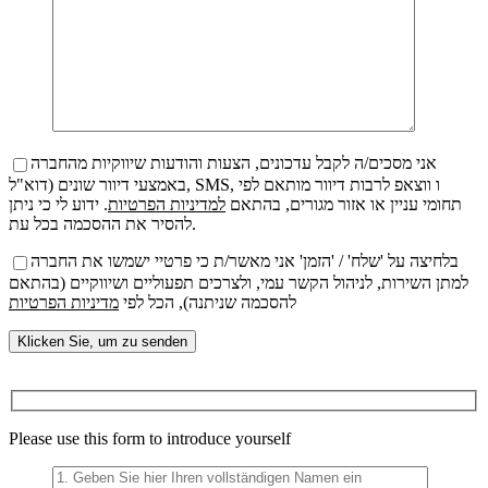
אני מסכים/ה לקבל עדכונים, הצעות והודעות שיווקיות מהחברה
באמצעי דיוור שונים (דוא"ל, SMS, ו ווצאפ לרבות דיוור מותאם לפי
תחומי עניין או אזור מגורים, בהתאם
למדיניות הפרטיות
. ידוע לי כי ניתן
להסיר את ההסכמה בכל עת.
בלחיצה על 'שלח' / 'הזמן' אני מאשר/ת כי פרטיי ישמשו את החברה
למתן השירות, לניהול הקשר עמי, ולצרכים תפעוליים ושיווקיים (בהתאם
להסכמה שניתנה), הכל לפי
מדיניות הפרטיות
Bitte
lasse
dieses
Please use this form to introduce yourself
Feld
leer.