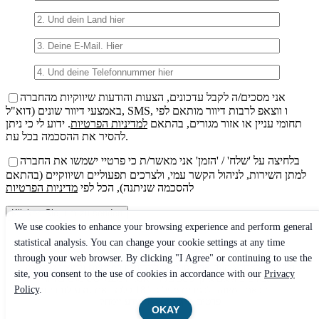
אני מסכים/ה לקבל עדכונים, הצעות והודעות שיווקיות מהחברה
באמצעי דיוור שונים (דוא"ל, SMS, ו ווצאפ לרבות דיוור מותאם לפי
תחומי עניין או אזור מגורים, בהתאם
למדיניות הפרטיות
. ידוע לי כי ניתן
להסיר את ההסכמה בכל עת.
בלחיצה על 'שלח' / 'הזמן' אני מאשר/ת כי פרטיי ישמשו את החברה
למתן השירות, לניהול הקשר עמי, ולצרכים תפעוליים ושיווקיים (בהתאם
להסכמה שניתנה), הכל לפי
מדיניות הפרטיות
We use cookies to enhance your browsing experience and perform general
Bitte
statistical analysis. You can change your cookie settings at any time
lasse
through your web browser. By clicking "I Agree" or continuing to use the
dieses
השימוש באתר מהווה את הסכמתך למדיניות הפרטיות ולשימוש במידע
site, you consent to the use of cookies in accordance with our
Privacy
Feld
כמפורט בה. אם אינך מסכים/ה – אנא הימנע/י משימוש באתר
Policy
.
leer.
השירות באתר מיועד לבגירים מעל גיל 18 בלבד. אם נודע לנו כי נמסרו
פרטים מקטינים – המידע יימחק
OKAY