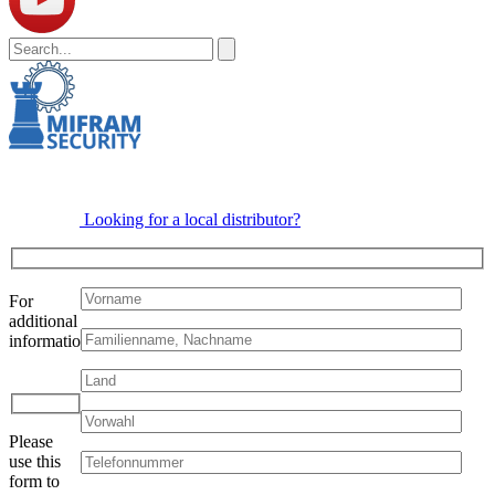
Feld
leer.
Looking for a local distributor?
For
additional
information:
Bitte
lasse
dieses
Please
Feld
use this
leer.
form to