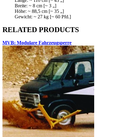
Länge: ~ 110 cm [~ 43 „]
Breite: ~ 8 cm [~ 3 „]
Höhe: ~ 88,5 cm [~ 35 „]
Gewicht: ~ 27 kg [~ 60 Pfd.]
RELATED PRODUCTS
MVB: Modulare Fahrzeugsperre