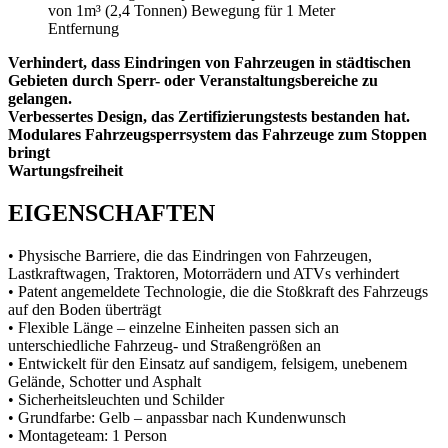
von 1m³ (2,4 Tonnen) Bewegung für 1 Meter
Entfernung
Verhindert, dass Eindringen von Fahrzeugen in städtischen
Gebieten durch Sperr- oder Veranstaltungsbereiche zu
gelangen.
Verbessertes Design, das Zertifizierungstests bestanden hat.
Modulares Fahrzeugsperrsystem das Fahrzeuge zum Stoppen
bringt
Wartungsfreiheit
EIGENSCHAFTEN
• Physische Barriere, die das Eindringen von Fahrzeugen,
Lastkraftwagen, Traktoren, Motorrädern und ATVs verhindert
• Patent angemeldete Technologie, die die Stoßkraft des Fahrzeugs
auf den Boden überträgt
• Flexible Länge – einzelne Einheiten passen sich an
unterschiedliche Fahrzeug- und Straßengrößen an
• Entwickelt für den Einsatz auf sandigem, felsigem, unebenem
Gelände, Schotter und Asphalt
• Sicherheitsleuchten und Schilder
• Grundfarbe: Gelb – anpassbar nach Kundenwunsch
• Montageteam: 1 Person